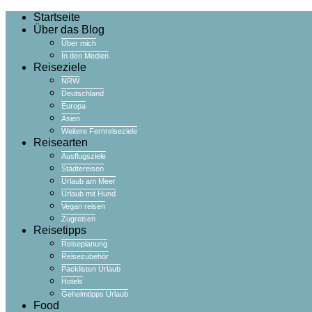
Startseite
Über das Blog
Über mich
In den Medien
Reiseziele
NRW
Deutschland
Europa
Asien
Weitere Fernreiseziele
Reisearten
Ausflugsziele
Städtereisen
Urlaub am Meer
Urlaub mit Hund
Vegan reisen
Zugreisen
Reisetipps
Reiseplanung
Reisezubehör
Packlisten Urlaub
Hotels
Geheimtipps Urlaub
Food