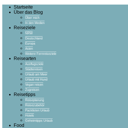
Startseite
Über das Blog
Über mich
In den Medien
Reiseziele
NRW
Deutschland
Europa
Asien
Weitere Fernreiseziele
Reisearten
Ausflugsziele
Städtereisen
Urlaub am Meer
Urlaub mit Hund
Vegan reisen
Zugreisen
Reisetipps
Reiseplanung
Reisezubehör
Packlisten Urlaub
Hotels
Geheimtipps Urlaub
Food