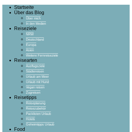
Startseite
Über das Blog
Über mich
In den Medien
Reiseziele
NRW
Deutschland
Europa
Asien
Weitere Fernreiseziele
Reisearten
Ausflugsziele
Städtereisen
Urlaub am Meer
Urlaub mit Hund
Vegan reisen
Zugreisen
Reisetipps
Reiseplanung
Reisezubehör
Packlisten Urlaub
Hotels
Geheimtipps Urlaub
Food