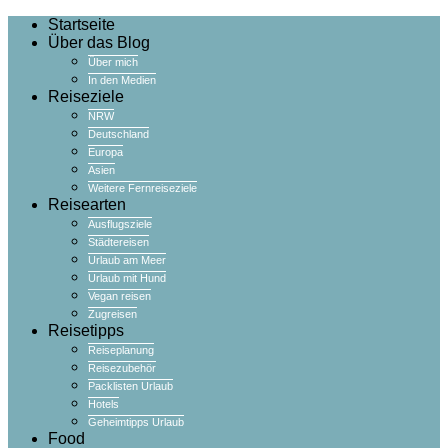
Startseite
Über das Blog
Über mich
In den Medien
Reiseziele
NRW
Deutschland
Europa
Asien
Weitere Fernreiseziele
Reisearten
Ausflugsziele
Städtereisen
Urlaub am Meer
Urlaub mit Hund
Vegan reisen
Zugreisen
Reisetipps
Reiseplanung
Reisezubehör
Packlisten Urlaub
Hotels
Geheimtipps Urlaub
Food