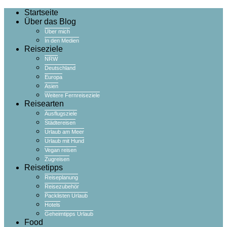
Startseite
Über das Blog
Über mich
In den Medien
Reiseziele
NRW
Deutschland
Europa
Asien
Weitere Fernreiseziele
Reisearten
Ausflugsziele
Städtereisen
Urlaub am Meer
Urlaub mit Hund
Vegan reisen
Zugreisen
Reisetipps
Reiseplanung
Reisezubehör
Packlisten Urlaub
Hotels
Geheimtipps Urlaub
Food