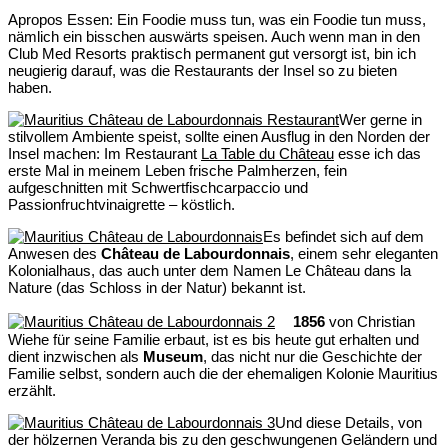
Apropos Essen: Ein Foodie muss tun, was ein Foodie tun muss,
nämlich ein bisschen auswärts speisen. Auch wenn man in den
Club Med Resorts praktisch permanent gut versorgt ist, bin ich
neugierig darauf, was die Restaurants der Insel so zu bieten
haben.
Wer gerne in
stilvollem Ambiente speist, sollte einen Ausflug in den Norden der
Insel machen: Im Restaurant
La Table du Château
esse ich das
erste Mal in meinem Leben frische Palmherzen, fein
aufgeschnitten mit Schwertfischcarpaccio und
Passionfruchtvinaigrette – köstlich.
Es befindet sich auf dem
Anwesen des
Château de Labourdonnais
, einem sehr eleganten
Kolonialhaus, das auch unter dem Namen Le Château dans la
Nature (das Schloss in der Natur) bekannt ist.
1856
von Christian
Wiehe für seine Familie erbaut, ist es bis heute gut erhalten und
dient inzwischen als
Museum
, das nicht nur die Geschichte der
Familie selbst, sondern auch die der ehemaligen Kolonie Mauritius
erzählt.
Und diese Details, von
der hölzernen Veranda bis zu den geschwungenen Geländern und