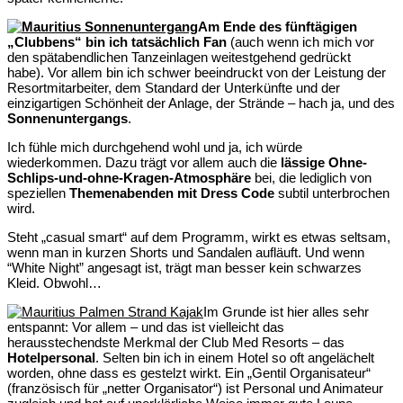
Am Ende des fünftägigen
„Clubbens“ bin ich tatsächlich Fan
(auch wenn ich mich vor
den spätabendlichen Tanzeinlagen weitestgehend gedrückt
habe). Vor allem bin ich schwer beeindruckt von der Leistung der
Resortmitarbeiter, dem Standard der Unterkünfte und der
einzigartigen Schönheit der Anlage, der Strände – hach ja, und des
Sonnenuntergangs
.
Ich fühle mich durchgehend wohl und ja, ich würde
wiederkommen. Dazu trägt vor allem auch die
lässige Ohne-
Schlips-und-ohne-Kragen-Atmosphäre
bei, die lediglich von
speziellen
Themenabenden mit Dress Code
subtil unterbrochen
wird.
Steht „casual smart“ auf dem Programm, wirkt es etwas seltsam,
wenn man in kurzen Shorts und Sandalen aufläuft. Und wenn
“White Night” angesagt ist, trägt man besser kein schwarzes
Kleid. Obwohl…
Im Grunde ist hier alles sehr
entspannt: Vor allem – und das ist vielleicht das
herausstechendste Merkmal der Club Med Resorts – das
Hotelpersonal
. Selten bin ich in einem Hotel so oft angelächelt
worden, ohne dass es gestelzt wirkt. Ein „Gentil Organisateur“
(französisch für „netter Organisator“) ist Personal und Animateur