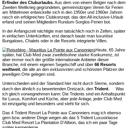
Erfinder des Cluburlaubs.
Aus dem von einem Belgier nach dem
Zweiten Weltkrieg gegründeten, gemeinnützigen Verein für Ferien
am Mittelmeer entwickelte sich in den 1950er und 1960er Jahren
rasch ein erfolgreiches Clubkonzept, das den All-inclusive-Urlaub
erfand und seinen Mitgliedern Rundum-Sorglos-Ferien bot.
In der Anfangszeit nächtigte man tatsächlich noch in Zelten, später
in einfachen Unterkünften, erst danach baute man luxuriöse
Bungalows, Chalets oder in die Resorts integrierte Villen.
Heute, 65 Jahre
später, hat Club Med zwar zweifelsohne starke Konkurrenz, ist
aber immer noch der größte internationale Anbieter dieser
Branche, mit einem eigenen Segelschiff und über
66 Resorts
weiltweit
, die alle an den exklusivsten und schönsten Plätzen der
jeweiligen Orte gelegen sind.
Unterschieden wird der Standard hier nicht durch Sterne, sondern
durch den ähnlich zu bewertenden Dreizack, den
Trident
. Was
ich gleich vorwegnehmen kann: Die Tridents sind ein Anhaltspunkt
für Luxus, Komfort und Küche, aber jede Anlage, jeder Club Med
ist einzigartig und besonders und steht für sich.
Das 4 Trident Resort La Pointe aux Canonniers mag ich ebenso
gern bzw. anderer Dinge wegen als das 5 Trident Luxusklasse
Club Med Resort La Plantation D’Albion, das ich ein paar Tage
später kennenlerne.