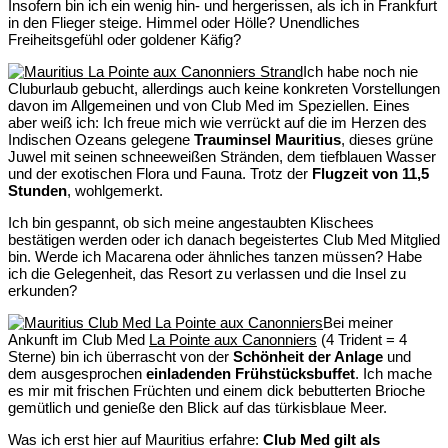
Insofern bin ich ein wenig hin- und hergerissen, als ich in Frankfurt
in den Flieger steige. Himmel oder Hölle? Unendliches
Freiheitsgefühl oder goldener Käfig?
Ich habe noch nie
Cluburlaub gebucht, allerdings auch keine konkreten Vorstellungen
davon im Allgemeinen und von Club Med im Speziellen. Eines
aber weiß ich: Ich freue mich wie verrückt auf die im Herzen des
Indischen Ozeans gelegene
Trauminsel Mauritius
, dieses grüne
Juwel mit seinen schneeweißen Stränden, dem tiefblauen Wasser
und der exotischen Flora und Fauna. Trotz der
Flugzeit von 11,5
Stunden
, wohlgemerkt.
Ich bin gespannt, ob sich meine angestaubten Klischees
bestätigen werden oder ich danach begeistertes Club Med Mitglied
bin. Werde ich Macarena oder ähnliches tanzen müssen? Habe
ich die Gelegenheit, das Resort zu verlassen und die Insel zu
erkunden?
Bei meiner
Ankunft im Club Med
La Pointe aux Canonniers
(4 Trident = 4
Sterne) bin ich überrascht von der
Schönheit der Anlage
und
dem ausgesprochen
einladenden Frühstücksbuffet
. Ich mache
es mir mit frischen Früchten und einem dick bebutterten Brioche
gemütlich und genieße den Blick auf das türkisblaue Meer.
Was ich erst hier auf Mauritius erfahre:
Club Med gilt als