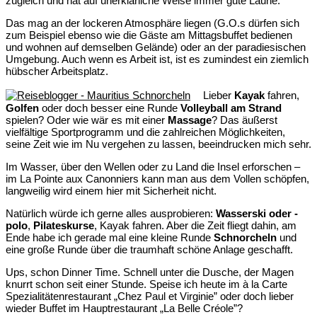
zugleich und hat auf unerklärliche Weise immer gute Laune.
Das mag an der lockeren Atmosphäre liegen (G.O.s dürfen sich
zum Beispiel ebenso wie die Gäste am Mittagsbuffet bedienen
und wohnen auf demselben Gelände) oder an der paradiesischen
Umgebung. Auch wenn es Arbeit ist, ist es zumindest ein ziemlich
hübscher Arbeitsplatz.
Lieber
Kayak
fahren,
Golfen
oder doch besser eine Runde
Volleyball am Strand
spielen? Oder wie wär es mit einer
Massage
? Das äußerst
vielfältige Sportprogramm und die zahlreichen Möglichkeiten,
seine Zeit wie im Nu vergehen zu lassen, beeindrucken mich sehr.
Im Wasser, über den Wellen oder zu Land die Insel erforschen –
im La Pointe aux Canonniers kann man aus dem Vollen schöpfen,
langweilig wird einem hier mit Sicherheit nicht.
Natürlich würde ich gerne alles ausprobieren:
Wasserski oder -
polo
,
Pilateskurse
, Kayak fahren. Aber die Zeit fliegt dahin, am
Ende habe ich gerade mal eine kleine Runde
Schnorcheln
und
eine große Runde über die traumhaft schöne Anlage geschafft.
Ups, schon Dinner Time. Schnell unter die Dusche, der Magen
knurrt schon seit einer Stunde. Speise ich heute im à la Carte
Spezialitätenrestaurant „Chez Paul et Virginie” oder doch lieber
wieder Buffet im Hauptrestaurant „La Belle Créole”?