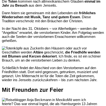
Die
Toten
kommen nach altmexikanischem Glauben
einmal im
Jahr zu Besuch
aus dem Jenseits.
Dann feiern sie gemeinsam mit den Lebenden ein
fröhliches
Wiedersehen mit Musik, Tanz und gutem Essen
. Diese
Tradition verschmolz mit den Bräuchen der Christen.
In der Nacht des 31. Oktobers – vor Allerheiligen – werden die
“Angelitos” erwartet, die verstorbenen Kinder. Am Folgetag werden
auch die Seelen der verstorbenen Erwachsenen willkommen
geheißen.
In den Häusern oder auch vor
Geschäften werden
Altäre
geschmückt,
die Friedhöfe werden
mit Blumen und Kerzen dekoriert
. Ich finde, es ist ein schöner
Brauch, um an die verstorbenen Lieben zu denken.
Schließlich findet der Abschied von den Verstorbenen auf den
Friedhöfen statt. Dort wird gegessen, getrunken, musiziert und
getanzt. Um Mitternacht ist für die Toten die Zeit gekommen,
wieder ins Jenseits zurückzukehren – bis zum nächsten Jahr.
Mit Freunden zur Feier
Mit wem ich
feierte? Das war einmal Ingrid, die als Hamburgerin 13 Jahren