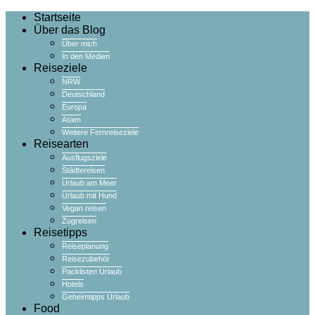
Startseite
Über das Blog
Über mich
In den Medien
Reiseziele
NRW
Deutschland
Europa
Asien
Weitere Fernreiseziele
Reisearten
Ausflugsziele
Städtereisen
Urlaub am Meer
Urlaub mit Hund
Vegan reisen
Zugreisen
Reisetipps
Reiseplanung
Reisezubehör
Packlisten Urlaub
Hotels
Geheimtipps Urlaub
Food