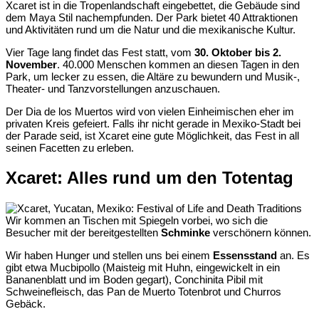
Xcaret ist in die Tropenlandschaft eingebettet, die Gebäude sind
dem Maya Stil nachempfunden. Der Park bietet 40 Attraktionen
und Aktivitäten rund um die Natur und die mexikanische Kultur.
Vier Tage lang findet das Fest statt, vom
30. Oktober bis 2.
November
. 40.000 Menschen kommen an diesen Tagen in den
Park, um lecker zu essen, die Altäre zu bewundern und Musik-,
Theater- und Tanzvorstellungen anzuschauen.
Der Dia de los Muertos wird von vielen Einheimischen eher im
privaten Kreis gefeiert. Falls ihr nicht gerade in Mexiko-Stadt bei
der Parade seid, ist Xcaret eine gute Möglichkeit, das Fest in all
seinen Facetten zu erleben.
Xcaret: Alles rund um den Totentag
Wir kommen an Tischen mit Spiegeln vorbei, wo sich die
Besucher mit der bereitgestellten
Schminke
verschönern können.
Wir haben Hunger und stellen uns bei einem
Essensstand
an. Es
gibt etwa Mucbipollo (Maisteig mit Huhn, eingewickelt in ein
Bananenblatt und im Boden gegart), Conchinita Pibil mit
Schweinefleisch, das Pan de Muerto Totenbrot und Churros
Gebäck.