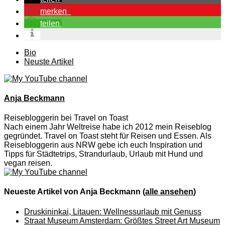
merken
teilen
The
Bio
following
Neuste Artikel
two
tabs
change
content
Anja Beckmann
below.
Reisebloggerin
bei
Travel on Toast
Nach einem Jahr Weltreise habe ich 2012 mein Reiseblog
gegründet. Travel on Toast steht für Reisen und Essen. Als
Reisebloggerin aus NRW gebe ich euch Inspiration und
Tipps für Städtetrips, Strandurlaub, Urlaub mit Hund und
vegan reisen.
Neueste Artikel von Anja Beckmann
(
alle ansehen
)
Druskininkai, Litauen: Wellnessurlaub mit Genuss
Straat Museum Amsterdam: Größtes Street Art Museum