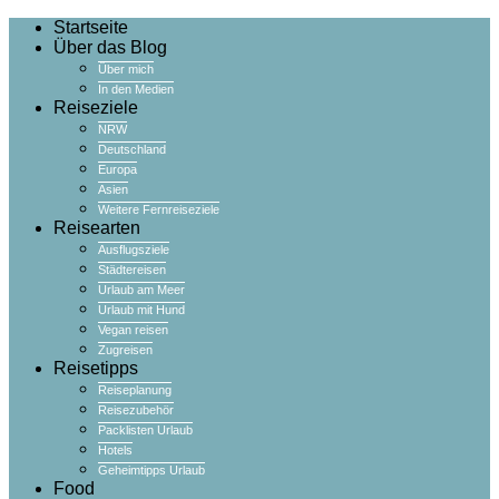
Startseite
Über das Blog
Über mich
In den Medien
Reiseziele
NRW
Deutschland
Europa
Asien
Weitere Fernreiseziele
Reisearten
Ausflugsziele
Städtereisen
Urlaub am Meer
Urlaub mit Hund
Vegan reisen
Zugreisen
Reisetipps
Reiseplanung
Reisezubehör
Packlisten Urlaub
Hotels
Geheimtipps Urlaub
Food