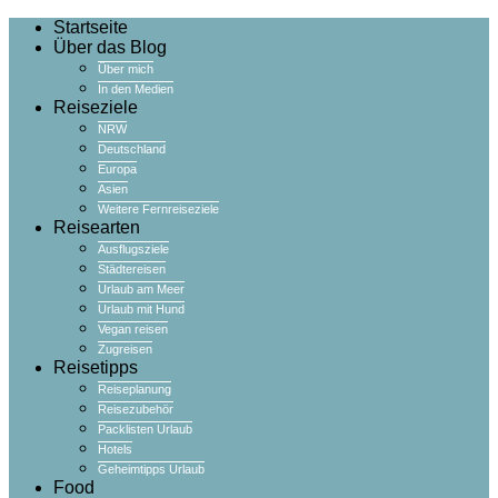
Startseite
Über das Blog
Über mich
In den Medien
Reiseziele
NRW
Deutschland
Europa
Asien
Weitere Fernreiseziele
Reisearten
Ausflugsziele
Städtereisen
Urlaub am Meer
Urlaub mit Hund
Vegan reisen
Zugreisen
Reisetipps
Reiseplanung
Reisezubehör
Packlisten Urlaub
Hotels
Geheimtipps Urlaub
Food