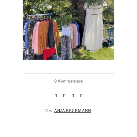
Kommentare
0
Von
ANJA BECKMANN