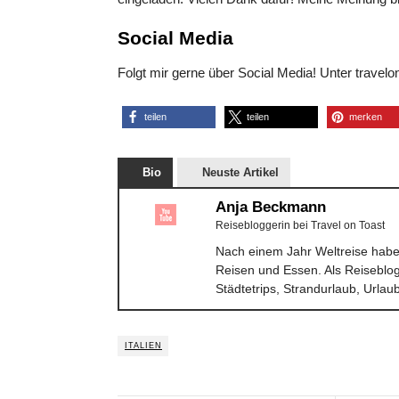
Social Media
Folgt mir gerne über Social Media! Unter travelon
teilen
teilen
merken
Bio
Neuste Artikel
Anja Beckmann
Reisebloggerin
bei
Travel on Toast
Nach einem Jahr Weltreise habe 
Reisen und Essen. Als Reiseblog
Städtetrips, Strandurlaub, Urla
ITALIEN