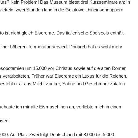
 Kurs? Kein Problem! Das Museum bietet drei Kurzseminare an: In
ckeln, zwei Stunden lang in die Gelatowelt hineinschnuppern
to ist nicht gleich Eiscreme. Das italienische Speiseeis enthält
 einer höheren Temperatur serviert. Dadurch hat es wohl mehr
sopotamien um 15.000 vor Christus sowie auf die alten Römer
 verarbeiteten. Früher war Eiscreme ein Luxus für die Reichen.
 besteht u. a. aus Milch, Zucker, Sahne und Geschmackzutaten
haute ich mir alte Eismaschinen an, verliebte mich in einen
osen.
7.000. Auf Platz Zwei folgt Deutschland mit 8.000 bis 9.000