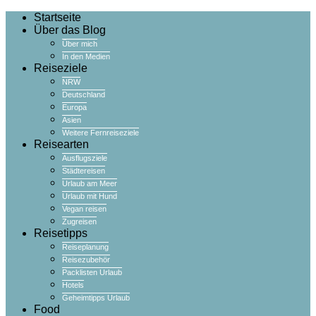
Startseite
Über das Blog
Über mich
In den Medien
Reiseziele
NRW
Deutschland
Europa
Asien
Weitere Fernreiseziele
Reisearten
Ausflugsziele
Städtereisen
Urlaub am Meer
Urlaub mit Hund
Vegan reisen
Zugreisen
Reisetipps
Reiseplanung
Reisezubehör
Packlisten Urlaub
Hotels
Geheimtipps Urlaub
Food