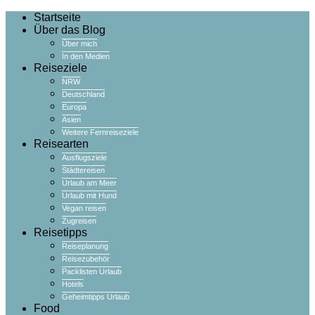
Startseite
Über das Blog
Über mich
In den Medien
Reiseziele
NRW
Deutschland
Europa
Asien
Weitere Fernreiseziele
Reisearten
Ausflugsziele
Städtereisen
Urlaub am Meer
Urlaub mit Hund
Vegan reisen
Zugreisen
Reisetipps
Reiseplanung
Reisezubehör
Packlisten Urlaub
Hotels
Geheimtipps Urlaub
Food