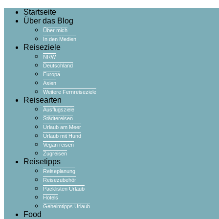
Startseite
Über das Blog
Über mich
In den Medien
Reiseziele
NRW
Deutschland
Europa
Asien
Weitere Fernreiseziele
Reisearten
Ausflugsziele
Städtereisen
Urlaub am Meer
Urlaub mit Hund
Vegan reisen
Zugreisen
Reisetipps
Reiseplanung
Reisezubehör
Packlisten Urlaub
Hotels
Geheimtipps Urlaub
Food