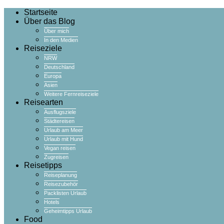
Startseite
Über das Blog
Über mich
In den Medien
Reiseziele
NRW
Deutschland
Europa
Asien
Weitere Fernreiseziele
Reisearten
Ausflugsziele
Städtereisen
Urlaub am Meer
Urlaub mit Hund
Vegan reisen
Zugreisen
Reisetipps
Reiseplanung
Reisezubehör
Packlisten Urlaub
Hotels
Geheimtipps Urlaub
Food