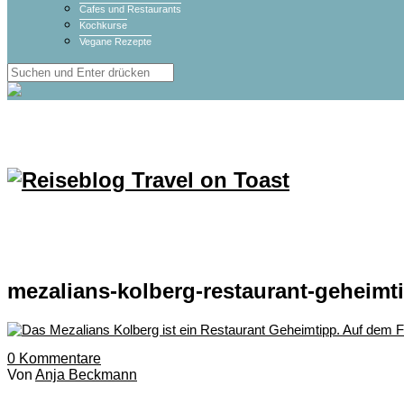
Cafes und Restaurants
Kochkurse
Vegane Rezepte
mezalians-kolberg-restaurant-geheimt
0
Kommentare
Von
Anja Beckmann