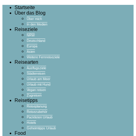
Startseite
Über das Blog
Über mich
In den Medien
Reiseziele
NRW
Deutschland
Europa
Asien
Weitere Fernreiseziele
Reisearten
Ausflugsziele
Städtereisen
Urlaub am Meer
Urlaub mit Hund
Vegan reisen
Zugreisen
Reisetipps
Reiseplanung
Reisezubehör
Packlisten Urlaub
Hotels
Geheimtipps Urlaub
Food