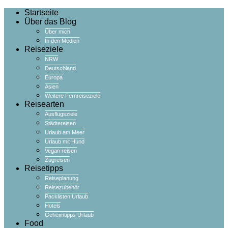
Startseite
Über das Blog
Über mich
In den Medien
Reiseziele
NRW
Deutschland
Europa
Asien
Weitere Fernreiseziele
Reisearten
Ausflugsziele
Städtereisen
Urlaub am Meer
Urlaub mit Hund
Vegan reisen
Zugreisen
Reisetipps
Reiseplanung
Reisezubehör
Packlisten Urlaub
Hotels
Geheimtipps Urlaub
Food