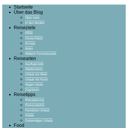
Startseite
Über das Blog
Über mich
In den Medien
Reiseziele
NRW
Deutschland
Europa
Asien
Weitere Fernreiseziele
Reisearten
Ausflugsziele
Städtereisen
Urlaub am Meer
Urlaub mit Hund
Vegan reisen
Zugreisen
Reisetipps
Reiseplanung
Reisezubehör
Packlisten Urlaub
Hotels
Geheimtipps Urlaub
Food