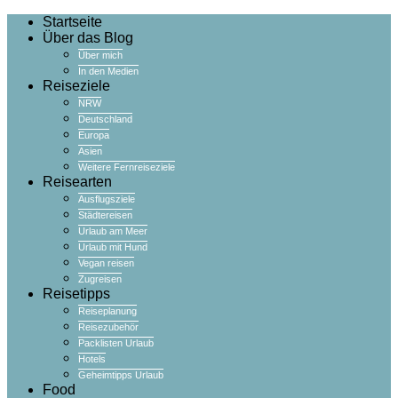
Startseite
Über das Blog
Über mich
In den Medien
Reiseziele
NRW
Deutschland
Europa
Asien
Weitere Fernreiseziele
Reisearten
Ausflugsziele
Städtereisen
Urlaub am Meer
Urlaub mit Hund
Vegan reisen
Zugreisen
Reisetipps
Reiseplanung
Reisezubehör
Packlisten Urlaub
Hotels
Geheimtipps Urlaub
Food