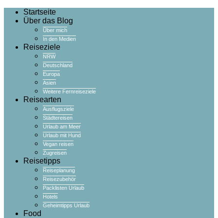
Startseite
Über das Blog
Über mich
In den Medien
Reiseziele
NRW
Deutschland
Europa
Asien
Weitere Fernreiseziele
Reisearten
Ausflugsziele
Städtereisen
Urlaub am Meer
Urlaub mit Hund
Vegan reisen
Zugreisen
Reisetipps
Reiseplanung
Reisezubehör
Packlisten Urlaub
Hotels
Geheimtipps Urlaub
Food