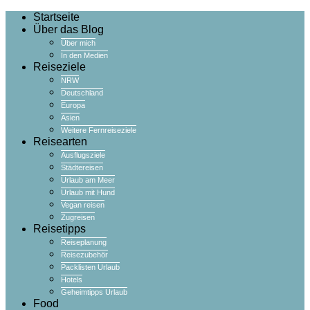
Startseite
Über das Blog
Über mich
In den Medien
Reiseziele
NRW
Deutschland
Europa
Asien
Weitere Fernreiseziele
Reisearten
Ausflugsziele
Städtereisen
Urlaub am Meer
Urlaub mit Hund
Vegan reisen
Zugreisen
Reisetipps
Reiseplanung
Reisezubehör
Packlisten Urlaub
Hotels
Geheimtipps Urlaub
Food