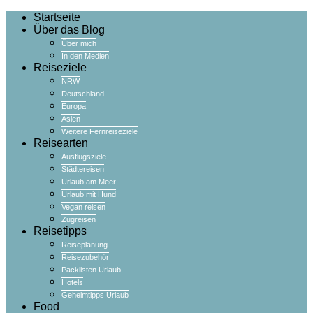
Startseite
Über das Blog
Über mich
In den Medien
Reiseziele
NRW
Deutschland
Europa
Asien
Weitere Fernreiseziele
Reisearten
Ausflugsziele
Städtereisen
Urlaub am Meer
Urlaub mit Hund
Vegan reisen
Zugreisen
Reisetipps
Reiseplanung
Reisezubehör
Packlisten Urlaub
Hotels
Geheimtipps Urlaub
Food