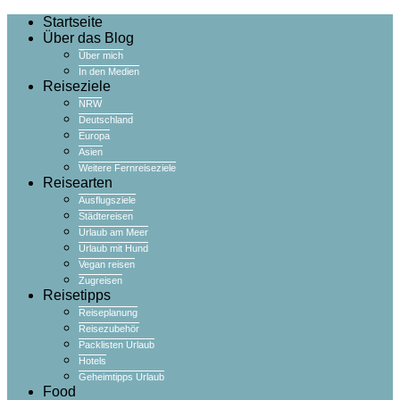
Startseite
Über das Blog
Über mich
In den Medien
Reiseziele
NRW
Deutschland
Europa
Asien
Weitere Fernreiseziele
Reisearten
Ausflugsziele
Städtereisen
Urlaub am Meer
Urlaub mit Hund
Vegan reisen
Zugreisen
Reisetipps
Reiseplanung
Reisezubehör
Packlisten Urlaub
Hotels
Geheimtipps Urlaub
Food