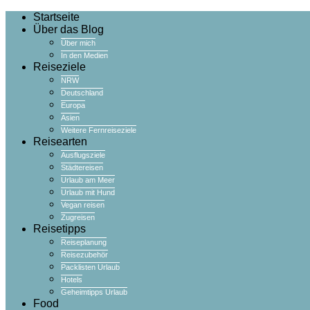
Startseite
Über das Blog
Über mich
In den Medien
Reiseziele
NRW
Deutschland
Europa
Asien
Weitere Fernreiseziele
Reisearten
Ausflugsziele
Städtereisen
Urlaub am Meer
Urlaub mit Hund
Vegan reisen
Zugreisen
Reisetipps
Reiseplanung
Reisezubehör
Packlisten Urlaub
Hotels
Geheimtipps Urlaub
Food