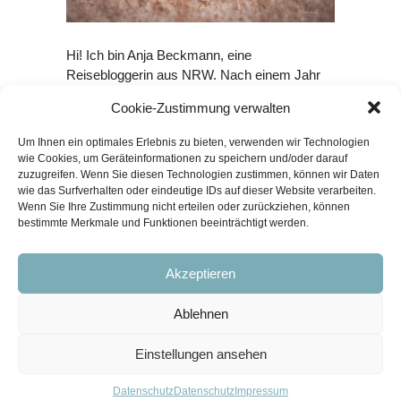
Hi! Ich bin Anja Beckmann, eine
Reisebloggerin aus NRW. Nach einem Jahr
Weltreise habe ich 2012 mein Reiseblog
Cookie-Zustimmung verwalten
Travel on Toast gegründet, das steht für
Reisen und Essen. Mit Mann, Hund und
Um Ihnen ein optimales Erlebnis zu bieten, verwenden wir Technologien
Katze lebe ich bei Düsseldorf. Auf diesem
wie Cookies, um Geräteinformationen zu speichern und/oder darauf
Blog teile ich Inspiration und Tipps für
zuzugreifen. Wenn Sie diesen Technologien zustimmen, können wir Daten
wie das Surfverhalten oder eindeutige IDs auf dieser Website verarbeiten.
Städtetrips, Strandurlaub, Urlaub mit Hund
Wenn Sie Ihre Zustimmung nicht erteilen oder zurückziehen, können
und vegan reisen. Erfahre hier mehr
über
bestimmte Merkmale und Funktionen beeinträchtigt werden.
mich
.
Akzeptieren
Ablehnen
Einstellungen ansehen
Impressum
Datenschutz
Datenschutz
Datenschutz
Impressum