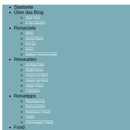
Startseite
Über das Blog
Über mich
In den Medien
Reiseziele
NRW
Deutschland
Europa
Asien
Weitere Fernreiseziele
Reisearten
Ausflugsziele
Städtereisen
Urlaub am Meer
Urlaub mit Hund
Vegan reisen
Zugreisen
Reisetipps
Reiseplanung
Reisezubehör
Packlisten Urlaub
Hotels
Geheimtipps Urlaub
Food