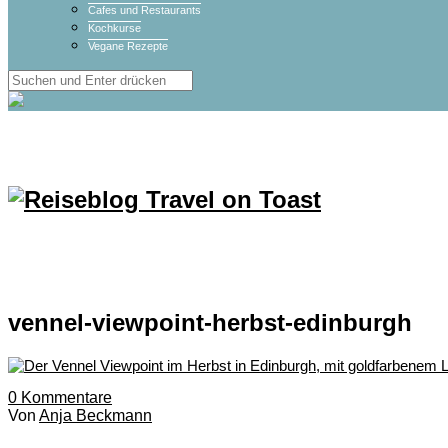
Cafes und Restaurants
Kochkurse
Vegane Rezepte
vennel-viewpoint-herbst-edinburgh
0
Kommentare
Von
Anja Beckmann