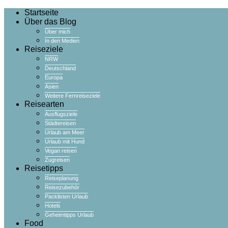
Startseite
Über das Blog
Über mich
In den Medien
Reiseziele
NRW
Deutschland
Europa
Asien
Weitere Fernreiseziele
Reisearten
Ausflugsziele
Städtereisen
Urlaub am Meer
Urlaub mit Hund
Vegan reisen
Zugreisen
Reisetipps
Reiseplanung
Reisezubehör
Packlisten Urlaub
Hotels
Geheimtipps Urlaub
Food