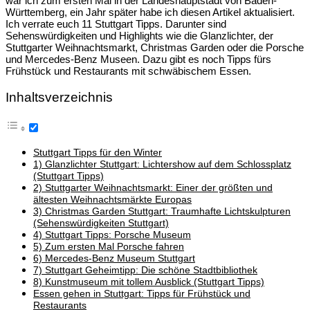
war ich zum ersten Mal in der Landeshauptstadt von Baden-
Württemberg, ein Jahr später habe ich diesen Artikel aktualisiert.
Ich verrate euch 11 Stuttgart Tipps. Darunter sind
Sehenswürdigkeiten und Highlights wie die Glanzlichter, der
Stuttgarter Weihnachtsmarkt, Christmas Garden oder die Porsche
und Mercedes-Benz Museen. Dazu gibt es noch Tipps fürs
Frühstück und Restaurants mit schwäbischem Essen.
Inhaltsverzeichnis
Stuttgart Tipps für den Winter
1) Glanzlichter Stuttgart: Lichtershow auf dem Schlossplatz
(Stuttgart Tipps)
2) Stuttgarter Weihnachtsmarkt: Einer der größten und
ältesten Weihnachtsmärkte Europas
3) Christmas Garden Stuttgart: Traumhafte Lichtskulpturen
(Sehenswürdigkeiten Stuttgart)
4) Stuttgart Tipps: Porsche Museum
5) Zum ersten Mal Porsche fahren
6) Mercedes-Benz Museum Stuttgart
7) Stuttgart Geheimtipp: Die schöne Stadtbibliothek
8) Kunstmuseum mit tollem Ausblick (Stuttgart Tipps)
Essen gehen in Stuttgart: Tipps für Frühstück und
Restaurants