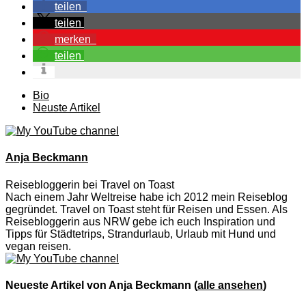
teilen
teilen
merken
teilen
The
Bio
following
Neuste Artikel
two
tabs
change
content
Anja Beckmann
below.
Reisebloggerin
bei
Travel on Toast
Nach einem Jahr Weltreise habe ich 2012 mein Reiseblog
gegründet. Travel on Toast steht für Reisen und Essen. Als
Reisebloggerin aus NRW gebe ich euch Inspiration und
Tipps für Städtetrips, Strandurlaub, Urlaub mit Hund und
vegan reisen.
Neueste Artikel von Anja Beckmann
(
alle ansehen
)