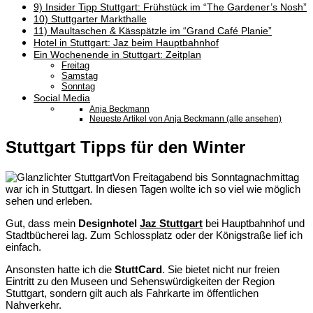
9) Insider Tipp Stuttgart: Frühstück im “The Gardener’s Nosh”
10) Stuttgarter Markthalle
11) Maultaschen & Kässpätzle im “Grand Café Planie”
Hotel in Stuttgart: Jaz beim Hauptbahnhof
Ein Wochenende in Stuttgart: Zeitplan
Freitag
Samstag
Sonntag
Social Media
Anja Beckmann
Neueste Artikel von Anja Beckmann (alle ansehen)
Stuttgart Tipps für den Winter
Von Freitagabend bis Sonntagnachmittag
war ich in Stuttgart. In diesen Tagen wollte ich so viel wie möglich
sehen und erleben.
Gut, dass mein
Designhotel
Jaz Stuttgart
bei Hauptbahnhof und
Stadtbücherei lag. Zum Schlossplatz oder der Königstraße lief ich
einfach.
Ansonsten hatte ich die
StuttCard
. Sie bietet nicht nur freien
Eintritt zu den Museen und Sehenswürdigkeiten der Region
Stuttgart, sondern gilt auch als Fahrkarte im öffentlichen
Nahverkehr.