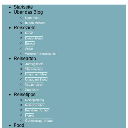
Startseite
Über das Blog
Über mich
In den Medien
Reiseziele
NRW
Deutschland
Europa
Asien
Weitere Fernreiseziele
Reisearten
Ausflugsziele
Städtereisen
Urlaub am Meer
Urlaub mit Hund
Vegan reisen
Zugreisen
Reisetipps
Reiseplanung
Reisezubehör
Packlisten Urlaub
Hotels
Geheimtipps Urlaub
Food