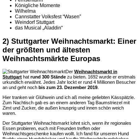
Königliche Momente
Wilhelma
Cannstatter Volksfest “Wasen”
Weindorf Stuttgart
das Musical „Aladdin“
2) Stuttgarter Weihnachtsmarkt: Einer
der größten und ältesten
Weihnachtsmärkte Europas
Der
Weihnachtsmarkt in
Stuttgart
hat
rund 300 Stände
zu bieten. 1692 wurde er erstmals
urkundlich erwähnt. Jedes Jahr lockt er rund 4 Millionen Besucher
an und geht noch
bis zum 23. Dezember 2019
.
Hier tranken wir Glühwein und ich aß meine geliebten Kässpätzle.
Zum Nachtisch gab es an einem anderen Tag Baumstriezel mit
Zimt und Zucker, die außen knusprig und innen schön weich
waren.
Der Stuttgarter Weihnachtsmarkt lohnt sich, wenn ihr regionales
Essen probieren, euch mit Freunden treffen oder
Weihnachtsgeschenke kaufen wollt. Ich fand für unseren Hund
Buddy einen Hundebäcker und kaufte Weihnachtshundekekse