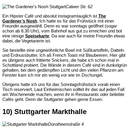
Calwer Str. 62
Ein Hipster Café und absolut instagramtauglich ist
The
Gardener’s Nosh
. Ich hatte es für das Frühstück mit einer
Freundin ausgewählt. Denn es war sonntags geöffnet (sogar
schon ab 8.30 Uhr), vom Bahnhof aus gut zu erreichen und bot
eine riesige
Speisekarte
. Da war auch für meine Freundin etwas
dabei, die Vegetarierin ist.
Sie bestellte eine ungewöhnliche Bowl mit Süßkartoffeln, Datteln
und Erdnussbutter. Ich aß French Toast mit Blaubeeren. Hier gibt
es übrigens auch frittierte Snickers, die habe ich schon mal in
Schottland probiert. Die Wände in diesem Café sind in dunkelgrün
gehalten, bei dem gedämpften Licht und den vielen Pflanzen am
Fenster kam ich mir ein wenig vor wie im Dschungel.
Übrigens hatte ich uns für das Sonntagsfrühstück vorab einen
Tisch reserviert. Laut Einheimischen solltet ihr das auf jeden Fall
am Wochenende machen, wenn ihr in Restaurants oder beliebte
Cafés geht. Denn die Stuttgarter gehen gerne Essen.
10) Stuttgarter Markthalle
Dorotheenstraße 4