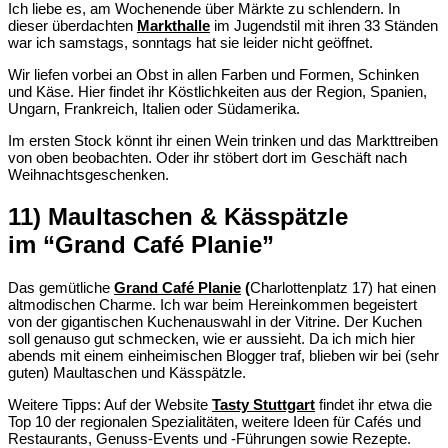
Ich liebe es, am Wochenende über Märkte zu schlendern. In
dieser überdachten
Markthalle
im Jugendstil mit ihren 33 Ständen
war ich samstags, sonntags hat sie leider nicht geöffnet.
Wir liefen vorbei an Obst in allen Farben und Formen, Schinken
und Käse. Hier findet ihr Köstlichkeiten aus der Region, Spanien,
Ungarn, Frankreich, Italien oder Südamerika.
Im ersten Stock könnt ihr einen Wein trinken und das Markttreiben
von oben beobachten. Oder ihr stöbert dort im Geschäft nach
Weihnachtsgeschenken.
11) Maultaschen & Kässpätzle
im “Grand Café Planie”
Das gemütliche
Grand Café Planie
(
Charlottenplatz 17) hat einen
altmodischen Charme. Ich war beim Hereinkommen begeistert
von der gigantischen Kuchenauswahl in der Vitrine. Der Kuchen
soll genauso gut schmecken, wie er aussieht. Da ich mich hier
abends mit einem einheimischen Blogger traf, blieben wir bei (sehr
guten) Maultaschen und Kässpätzle.
Weitere Tipps: Auf der Website
Tasty Stuttgart
findet ihr etwa die
Top 10 der regionalen Spezialitäten, weitere Ideen für Cafés und
Restaurants, Genuss-Events und -Führungen sowie Rezepte.