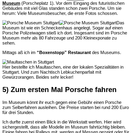
Museum
(Porscheplatz 1). Vor dem Eingang des futuristischen
Gebäudes mit viel Glas standen schon zwei Porsche. Um sie
herum: Viele Museumsbesucher, die erste Fotos schossen.
Das
Museum ist wie ein Schneckenhaus angelegt. Sogar auf einen
Porsche Polizeiwagen stieß ich dort. Insgesamt sind im Porsche
Museum mehr als 80 Fahrzeuge und 200 Kleinexponate zu
sehen.
Mittags aß ich im
“Boxenstopp” Restaurant
des Museums.
Hier bestellte ich Maultaschen, eine der lokalen Spezialitäten in
Stuttgart. Und zum Nachtisch Lebkuchenparfait mit
Gewürzorangen. Beides sehr lecker!
5) Zum ersten Mal Porsche fahren
Im Museum könnt ihr euch gegen eine Gebühr einen Porsche
zum Selberfahren ausleihen. Die Preise starten bei rund 200 Euro
für drei Stunden.
Ich durfte zuerst einen Blick in die Werkstatt werfen. Hier wird
sichergestellt, dass alle Modelle im Museum fahrtüchtig bleiben.
Einige fahren bei Ralleys mit, werden auf Messen gezeigt oder für