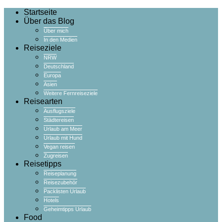
Startseite
Über das Blog
Über mich
In den Medien
Reiseziele
NRW
Deutschland
Europa
Asien
Weitere Fernreiseziele
Reisearten
Ausflugsziele
Städtereisen
Urlaub am Meer
Urlaub mit Hund
Vegan reisen
Zugreisen
Reisetipps
Reiseplanung
Reisezubehör
Packlisten Urlaub
Hotels
Geheimtipps Urlaub
Food