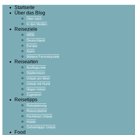
Startseite
Über das Blog
Über mich
In den Medien
Reiseziele
NRW
Deutschland
Europa
Asien
Weitere Fernreiseziele
Reisearten
Ausflugsziele
Städtereisen
Urlaub am Meer
Urlaub mit Hund
Vegan reisen
Zugreisen
Reisetipps
Reiseplanung
Reisezubehör
Packlisten Urlaub
Hotels
Geheimtipps Urlaub
Food