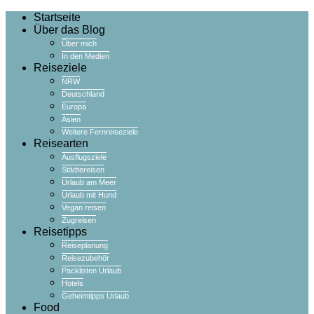
Startseite
Über das Blog
Über mich
In den Medien
Reiseziele
NRW
Deutschland
Europa
Asien
Weitere Fernreiseziele
Reisearten
Ausflugsziele
Städtereisen
Urlaub am Meer
Urlaub mit Hund
Vegan reisen
Zugreisen
Reisetipps
Reiseplanung
Reisezubehör
Packlisten Urlaub
Hotels
Geheimtipps Urlaub
Food