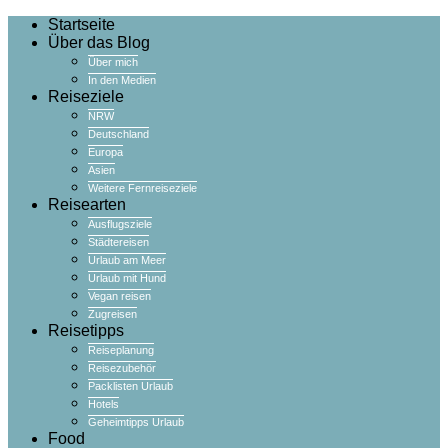
Startseite
Über das Blog
Über mich
In den Medien
Reiseziele
NRW
Deutschland
Europa
Asien
Weitere Fernreiseziele
Reisearten
Ausflugsziele
Städtereisen
Urlaub am Meer
Urlaub mit Hund
Vegan reisen
Zugreisen
Reisetipps
Reiseplanung
Reisezubehör
Packlisten Urlaub
Hotels
Geheimtipps Urlaub
Food