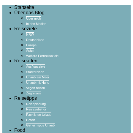
Startseite
Über das Blog
Über mich
In den Medien
Reiseziele
NRW
Deutschland
Europa
Asien
Weitere Fernreiseziele
Reisearten
Ausflugsziele
Städtereisen
Urlaub am Meer
Urlaub mit Hund
Vegan reisen
Zugreisen
Reisetipps
Reiseplanung
Reisezubehör
Packlisten Urlaub
Hotels
Geheimtipps Urlaub
Food