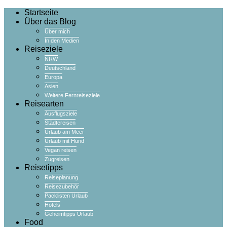
Startseite
Über das Blog
Über mich
In den Medien
Reiseziele
NRW
Deutschland
Europa
Asien
Weitere Fernreiseziele
Reisearten
Ausflugsziele
Städtereisen
Urlaub am Meer
Urlaub mit Hund
Vegan reisen
Zugreisen
Reisetipps
Reiseplanung
Reisezubehör
Packlisten Urlaub
Hotels
Geheimtipps Urlaub
Food