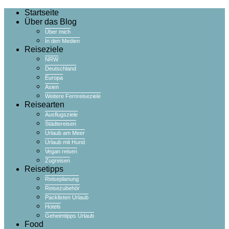
Startseite
Über das Blog
Über mich
In den Medien
Reiseziele
NRW
Deutschland
Europa
Asien
Weitere Fernreiseziele
Reisearten
Ausflugsziele
Städtereisen
Urlaub am Meer
Urlaub mit Hund
Vegan reisen
Zugreisen
Reisetipps
Reiseplanung
Reisezubehör
Packlisten Urlaub
Hotels
Geheimtipps Urlaub
Food