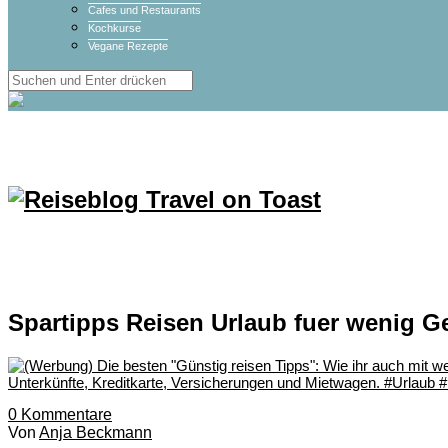
Cafes und Restaurants
Kochkurse
Vegane Rezepte
Spartipps Reisen Urlaub fuer wenig G
0
Kommentare
Von
Anja Beckmann