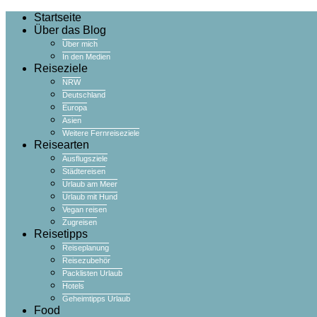
Startseite
Über das Blog
Über mich
In den Medien
Reiseziele
NRW
Deutschland
Europa
Asien
Weitere Fernreiseziele
Reisearten
Ausflugsziele
Städtereisen
Urlaub am Meer
Urlaub mit Hund
Vegan reisen
Zugreisen
Reisetipps
Reiseplanung
Reisezubehör
Packlisten Urlaub
Hotels
Geheimtipps Urlaub
Food