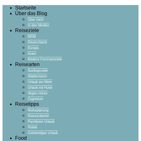
Startseite
Über das Blog
Über mich
In den Medien
Reiseziele
NRW
Deutschland
Europa
Asien
Weitere Fernreiseziele
Reisearten
Ausflugsziele
Städtereisen
Urlaub am Meer
Urlaub mit Hund
Vegan reisen
Zugreisen
Reisetipps
Reiseplanung
Reisezubehör
Packlisten Urlaub
Hotels
Geheimtipps Urlaub
Food