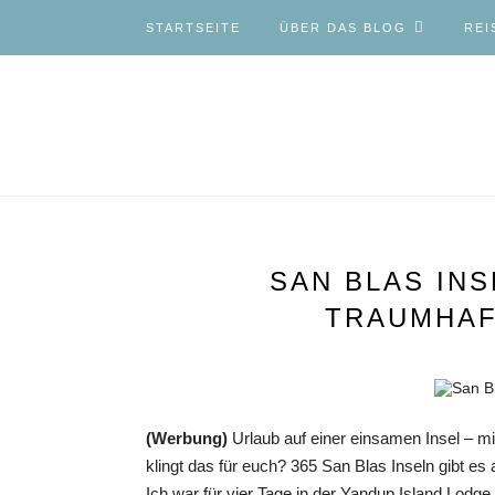
STARTSEITE
ÜBER DAS BLOG
REI
SAN BLAS INS
TRAUMHAF
(Werbung)
Urlaub auf einer einsamen Insel – 
klingt das für euch? 365 San Blas Inseln gibt es
Ich war für vier Tage in der Yandup Island Lodg