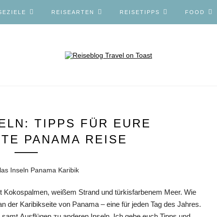
SEZIELE
REISEARTEN
REISETIPPS
FOOD
ELN: TIPPS FÜR EURE
TE PANAMA REISE
mit Kokospalmen, weißem Strand und türkisfarbenem Meer. Wie
 an der Karibikseite von Panama – eine für jeden Tag des Jahres.
e, samt Ausflügen zu anderen Inseln. Ich gebe euch Tipps und