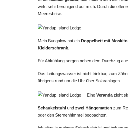
wirkt sehr beruhigend auf mich. Durch die offene
Meeresbrise.
Mein Bungalow hat ein
Doppelbett mit Moskito
Kleiderschrank
.
Für Abkühlung sorgen neben dem Durchzug auch e
Das Leitungswasser ist nicht trinkbar, zum Zäh
übrigens rund um die Uhr über Solaranlagen.
Eine
Veranda
zieht si
Schaukelstuhl
und
zwei Hängematten
zum Rel
oder den Sternenhimmel beobachten.
Ich sitze in meinem Schaukelstuhl und bekomme