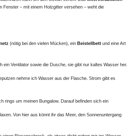
n Fenster – mit einem Holzgitter versehen – weht die
netz
(nötig bei den vielen Mücken), ein
Beistellbett
und eine Art
in Ventilator sowie die Dusche, sie gibt nur kaltes Wasser her.
neputzen nehme ich Wasser aus der Flasche. Strom gibt es
ch rings um meinen Bungalow. Darauf befinden sich ein
axen. Von hier aus könnt ihr das Meer, den Sonnenuntergang
 einen Riesenschreck, als etwas dicht neben mir ins Wasser