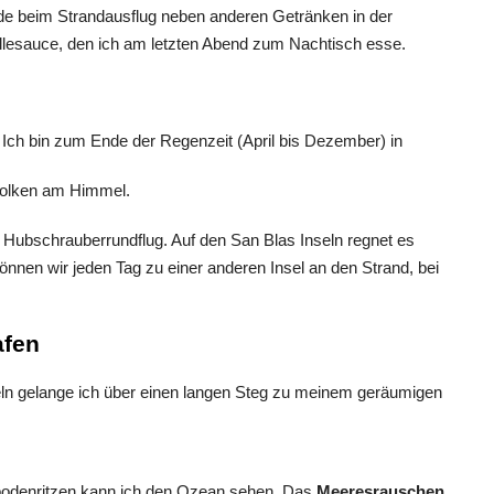
ide beim Strandausflug neben anderen Getränken in der
illesauce, den ich am letzten Abend zum Nachtisch esse.
Ich bin zum Ende der Regenzeit (April bis Dezember) in
Wolken am Himmel.
n Hubschrauberrundflug. Auf den San Blas Inseln regnet es
können wir jeden Tag zu einer anderen Insel an den Strand, bei
afen
eln gelange ich über einen langen Steg zu meinem geräumigen
ßbodenritzen kann ich den Ozean sehen. Das
Meeresrauschen