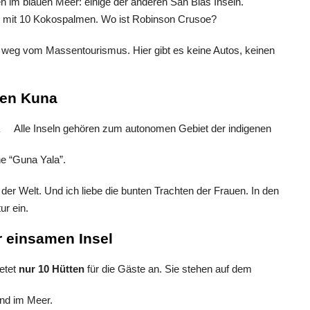
n im blauen Meer: einige der anderen San Blas Inseln.
d mit 10 Kokospalmen. Wo ist Robinson Crusoe?
it weg vom Massentourismus. Hier gibt es keine Autos, keinen
den Kuna
Alle Inseln gehören zum autonomen Gebiet der indigenen
he “Guna Yala”.
der Welt. Und ich liebe die bunten Trachten der Frauen. In den
ur ein.
r einsamen Insel
etet
nur 10 Hütten
für die Gäste an. Sie stehen auf dem
nd im Meer.