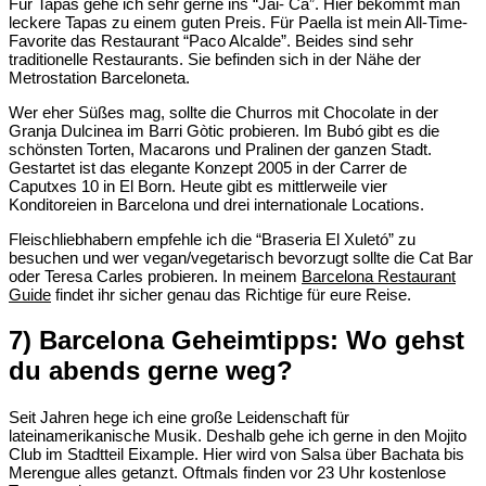
Für Tapas gehe ich sehr gerne ins “Jai- Ca”. Hier bekommt man
leckere Tapas zu einem guten Preis. Für Paella ist mein All-Time-
Favorite das Restaurant “Paco Alcalde”. Beides sind sehr
traditionelle Restaurants. Sie befinden sich in der Nähe der
Metrostation Barceloneta.
Wer eher Süßes mag, sollte die Churros mit Chocolate in der
Granja Dulcinea im Barri Gòtic probieren. Im Bubó gibt es die
schönsten Torten, Macarons und Pralinen der ganzen Stadt.
Gestartet ist das elegante Konzept 2005 in der Carrer de
Caputxes 10 in El Born. Heute gibt es mittlerweile vier
Konditoreien in Barcelona und drei internationale Locations.
Fleischliebhabern empfehle ich die “Braseria El Xuletó” zu
besuchen und wer vegan/vegetarisch bevorzugt sollte die Cat Bar
oder Teresa Carles probieren. In meinem
Barcelona Restaurant
Guide
findet ihr sicher genau das Richtige für eure Reise.
7) Barcelona Geheimtipps: Wo gehst
du abends gerne weg?
Seit Jahren hege ich eine große Leidenschaft für
lateinamerikanische Musik. Deshalb gehe ich gerne in den Mojito
Club im Stadtteil Eixample. Hier wird von Salsa über Bachata bis
Merengue alles getanzt. Oftmals finden vor 23 Uhr kostenlose