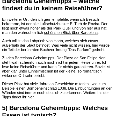
Barcelona Geheimtipps – welche
findest du in keinem Reiseführer?
Ein weiterer Ort, den ich gern empfehle, wenn ich Besuch
bekomme, ist der alte Luftschutzbunker El Turó de Rovira. Der
liegt noch etwas höher als der Park Güell und von hier aus hat
man den wahrscheinlich
schönsten Blick über Barcelona
.
Auch toll ist das Labyrinth von Horta, welches sich etwas
außerhalb der Stadt befindet. Was viele nicht wissen, hier wurde
ein Teil der berühmten Buchverfilmung “Das Parfum” gedreht.
Zu den Barcelona Geheimtipps: Der Plaza de San Felipe Neri
steht wahrscheinlich auch noch nicht in jedem Reiseführer. Ich
lese keine Reiseführer und kann für nichts garantieren. Soviel ist
aber klar, unter Einheimischen ist der kleine, so romantisch
wirkende Ort sehr beliebt.
Dieser Platz hat viele Jahre an Geschichte miterlebt, wie zum
Beispiel einen Bombeneinschlag 1938. Die Einbuchtungen an den
Wänden sind immer noch deutlich zu erkennen. Weitere Insider
Tipps findet ihr
hier
.
5) Barcelona Geheimtipps: Welches
Essen ist typisch?