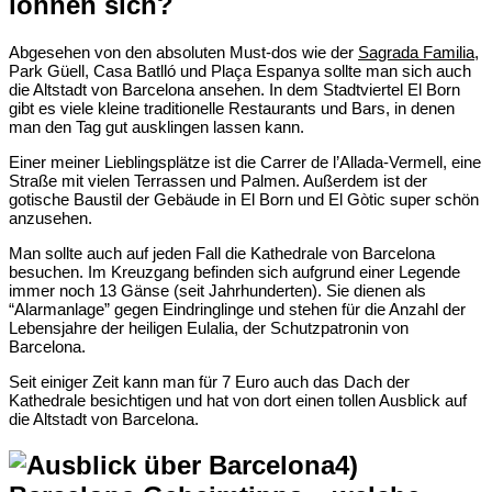
lohnen sich?
Abgesehen von den absoluten Must-dos wie der
Sagrada Familia
,
Park Güell, Casa Batlló und Plaça Espanya sollte man sich auch
die Altstadt von Barcelona ansehen. In dem Stadtviertel El Born
gibt es viele kleine traditionelle Restaurants und Bars, in denen
man den Tag gut ausklingen lassen kann.
Einer meiner Lieblingsplätze ist die Carrer de l’Allada-Vermell, eine
Straße mit vielen Terrassen und Palmen. Außerdem ist der
gotische Baustil der Gebäude in El Born und El Gòtic super schön
anzusehen.
Man sollte auch auf jeden Fall die Kathedrale von Barcelona
besuchen. Im Kreuzgang befinden sich aufgrund einer Legende
immer noch 13 Gänse (seit Jahrhunderten). Sie dienen als
“Alarmanlage” gegen Eindringlinge und stehen für die Anzahl der
Lebensjahre der heiligen Eulalia, der Schutzpatronin von
Barcelona.
Seit einiger Zeit kann man für 7 Euro auch das Dach der
Kathedrale besichtigen und hat von dort einen tollen Ausblick auf
die Altstadt von Barcelona.
4)