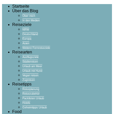
Startseite
Über das Blog
Über mich
In den Medien
Reiseziele
NRW
Deutschland
Europa
Asien
Weitere Fernreiseziele
Reisearten
Ausflugsziele
Städtereisen
Urlaub am Meer
Urlaub mit Hund
Vegan reisen
Zugreisen
Reisetipps
Reiseplanung
Reisezubehör
Packlisten Urlaub
Hotels
Geheimtipps Urlaub
Food