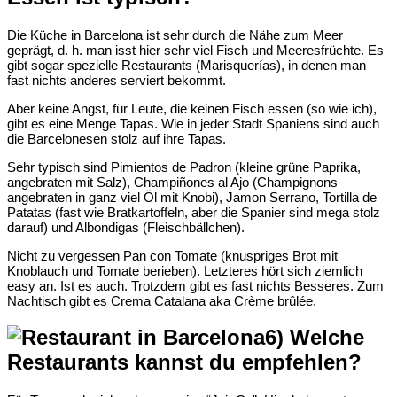
Die Küche in Barcelona ist sehr durch die Nähe zum Meer
geprägt, d. h. man isst hier sehr viel Fisch und Meeresfrüchte. Es
gibt sogar spezielle Restaurants (Marisquerías), in denen man
fast nichts anderes serviert bekommt.
Aber keine Angst, für Leute, die keinen Fisch essen (so wie ich),
gibt es eine Menge Tapas. Wie in jeder Stadt Spaniens sind auch
die Barcelonesen stolz auf ihre Tapas.
Sehr typisch sind Pimientos de Padron (kleine grüne Paprika,
angebraten mit Salz), Champiñones al Ajo (Champignons
angebraten in ganz viel Öl mit Knobi), Jamon Serrano, Tortilla de
Patatas (fast wie Bratkartoffeln, aber die Spanier sind mega stolz
darauf) und Albondigas (Fleischbällchen).
Nicht zu vergessen Pan con Tomate (knuspriges Brot mit
Knoblauch und Tomate berieben). Letzteres hört sich ziemlich
easy an. Ist es auch. Trotzdem gibt es fast nichts Besseres. Zum
Nachtisch gibt es Crema Catalana aka Crème brûlée.
6) Welche
Restaurants kannst du empfehlen?