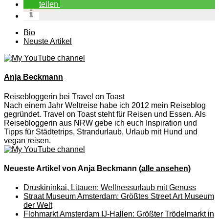
teilen
The
Bio
following
Neuste Artikel
two
tabs
change
content
Anja Beckmann
below.
Reisebloggerin
bei
Travel on Toast
Nach einem Jahr Weltreise habe ich 2012 mein Reiseblog
gegründet. Travel on Toast steht für Reisen und Essen. Als
Reisebloggerin aus NRW gebe ich euch Inspiration und
Tipps für Städtetrips, Strandurlaub, Urlaub mit Hund und
vegan reisen.
Neueste Artikel von Anja Beckmann
(
alle ansehen
)
Druskininkai, Litauen: Wellnessurlaub mit Genuss
Straat Museum Amsterdam: Größtes Street Art Museum
der Welt
Flohmarkt Amsterdam IJ-Hallen: Größter Trödelmarkt in