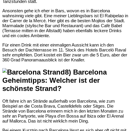
Tanzstunden statt.
Ansonsten gehe ich eher in Bars, wovon es in Barcelona
wahnsinnig viele gibt. Eine meiner Lieblingsbars ist El Rabipelao in
der Carrer de la Mercé. Hier gibt es die besten Mojitos der Stadt.
Marmalade (stylische Bar und Restaurant) und das Cafè Babel
(Terrasse mitten in der Altstadt) haben ebenfalls leckere Drinks
und ein cooles Ambiente.
Für einen Drink mit einer einmaligen Aussicht kann ich den
Besuch der Dachterrasse im 11. Stock des Hotels Barceló Raval
sehr empfehlen. Dort kostet ein Bier zwar um die 5 Euro, aber der
360 Grad Panoramaausblick ist der Knaller.
8) Barcelona
Geheimtipps: Welcher ist der
schönste Strand?
Oft fahre ich an Strände außerhalb von Barcelona, wie zum
Beispiel an die Costa Brava, Castelldefels oder Sitges. Die
Strände von Barcelona erinnern mich in den letzten Monaten zu
sehr an Partyorte, wie Playa d’en Bossa auf Ibiza oder El Arenal
auf Mallorca. Das ist nicht wirklich mein Ding.
Bei einem Kurztrip nach Barcelona lässt es sich aber oft nicht mit