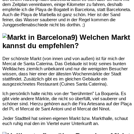
dem Zeitplan vereinbaren, einige Kilometer zu fahren, deshalb
empfehle ich die Playa de Bogatell in Barcelona, statt Barceloneta.
Auch die Playa de Marbella ist ganz schön. Hier ist der Sand
feiner, das Wasser sauberer und in der Regel kommen die
Junggesellenabschiede nicht bis dorthin. ;)
9) Welchen Markt
kannst du empfehlen?
Der schönste Markt (von innen und von außen) ist für mich der
Mercat de Santa Caterina. Das Gebäude ist trotz seines bunten
Welldaches ziemlich unbekannt und nur die wenigsten Besucher
wissen, dass hier einer der ältesten Wochenmärkte der Stadt
stattfindet. Zusätzlich gibt es im gleichen Gebäude ein
ausgezeichnetes Restaurant (Cuines Santa Caterina).
Ich persönlich halte nichts von der “berühmten” La Boqueria. Es
gibt viele andere Märkte, die nicht so überfüllt, viel sauberer und
schöner sind. Hierzu gehören auch die Fira Artesana auf der Plaça
del Pi, el Mercat de Sant Antoni und el Mercat del Ninot.
Jeder Stadtteil hat seinen eigenen Markt bzw. Markthalle, schaut
euch ruhig mal den im Viertel eurer Unterkunft an.