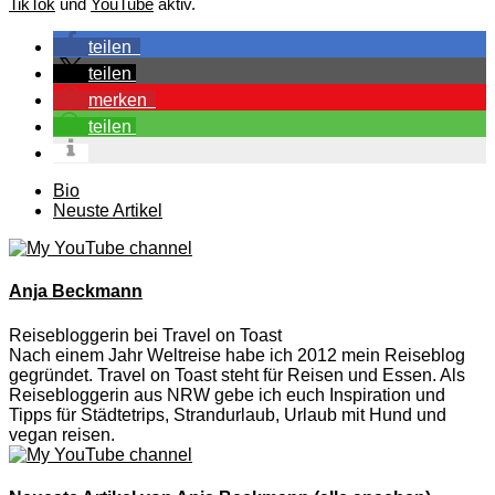
TikTok
und
YouTube
aktiv.
teilen
teilen
merken
teilen
The
Bio
following
Neuste Artikel
two
tabs
change
content
Anja Beckmann
below.
Reisebloggerin
bei
Travel on Toast
Nach einem Jahr Weltreise habe ich 2012 mein Reiseblog
gegründet. Travel on Toast steht für Reisen und Essen. Als
Reisebloggerin aus NRW gebe ich euch Inspiration und
Tipps für Städtetrips, Strandurlaub, Urlaub mit Hund und
vegan reisen.