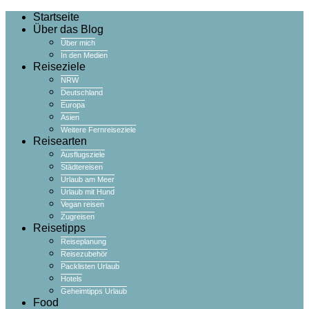
Startseite
Über das Blog
Über mich
In den Medien
Reiseziele
NRW
Deutschland
Europa
Asien
Weitere Fernreiseziele
Reisearten
Ausflugsziele
Städtereisen
Urlaub am Meer
Urlaub mit Hund
Vegan reisen
Zugreisen
Reisetipps
Reiseplanung
Reisezubehör
Packlisten Urlaub
Hotels
Geheimtipps Urlaub
Food