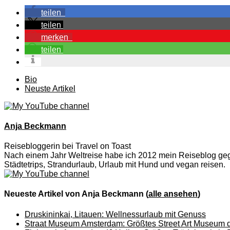
teilen
teilen
merken
teilen
The
Bio
following
Neuste Artikel
two
tabs
change
content
Anja Beckmann
below.
Reisebloggerin
bei
Travel on Toast
Nach einem Jahr Weltreise habe ich 2012 mein Reiseblog gegr
Städtetrips, Strandurlaub, Urlaub mit Hund und vegan reisen.
Neueste Artikel von Anja Beckmann
(
alle ansehen
)
Druskininkai, Litauen: Wellnessurlaub mit Genuss
Straat Museum Amsterdam: Größtes Street Art Museum d