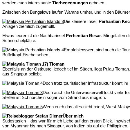
werden euch interessante
Tierbegegnungen
geboten.
Zwischen den Bungalows laufen Warane umher, und in den Bäumen 
Die kleinere Insel,
Perhantian Keci
Anlagen ziemlich zugemüllt.
Etwas teurer ist die Nachbarinsel
Perhentian Besar
. Mir gefallen 
Schnorchelplätze.
Empfehlenswert sind auch die Tauch
Büffelkopf-Fische sehen.
7) Tioman
Ebenfalls an der Ostküste, jedoch tief im Süden, liegt Pulau Tiom
aus Singapur beliebt.
Doch trotz touristischer Infrastruktur könnt i
Doch auch die Unterwasserwelt lockt viele To
Stellen ist Schnorcheln sogar vom Strand aus möglich.
Wenn euch das alles nicht reicht, West-Malays
Über mich
Südostasien – das war für mich Liebe auf den ersten Blick. Inzwisc
von Myanmar bis nach Singapur, von Indien bis auf die Philippinen