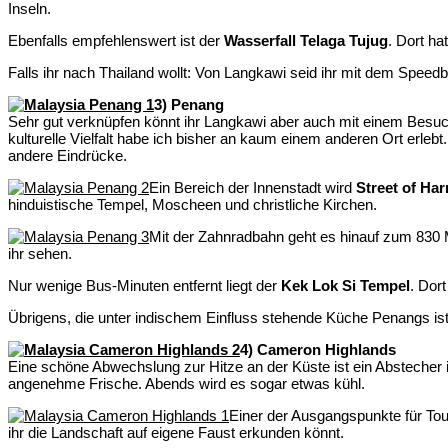
Inseln.
Ebenfalls empfehlenswert ist der
Wasserfall Telaga Tujug
. Dort h
Falls ihr nach Thailand wollt: Von Langkawi seid ihr mit dem Speedbo
3) Penang
Sehr gut verknüpfen könnt ihr Langkawi aber auch mit einem Besu
kulturelle Vielfalt habe ich bisher an kaum einem anderen Ort erlebt
andere Eindrücke.
Ein Bereich der Innenstadt wird
Street of Ha
hinduistische Tempel, Moscheen und christliche Kirchen.
Mit der Zahnradbahn geht es hinauf zum 830
ihr sehen.
Nur wenige Bus-Minuten entfernt liegt der
Kek Lok Si Tempel
. Dor
Übrigens, die unter indischem Einfluss stehende Küche Penangs is
4) Cameron Highlands
Eine schöne Abwechslung zur Hitze an der Küste ist ein Abstecher
angenehme Frische. Abends wird es sogar etwas kühl.
Einer der Ausgangspunkte für Tour
ihr die Landschaft auf eigene Faust erkunden könnt.