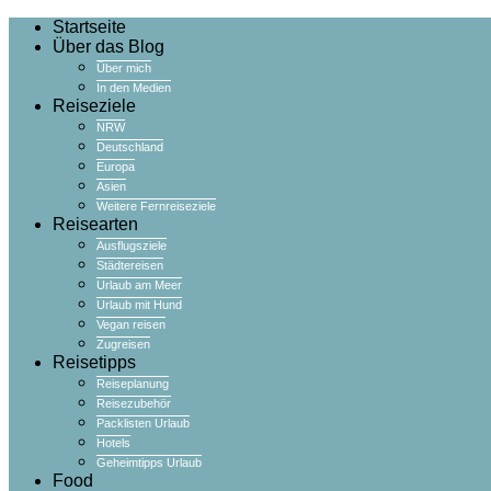
Startseite
Über das Blog
Über mich
In den Medien
Reiseziele
NRW
Deutschland
Europa
Asien
Weitere Fernreiseziele
Reisearten
Ausflugsziele
Städtereisen
Urlaub am Meer
Urlaub mit Hund
Vegan reisen
Zugreisen
Reisetipps
Reiseplanung
Reisezubehör
Packlisten Urlaub
Hotels
Geheimtipps Urlaub
Food