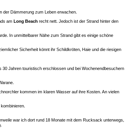
ie in der Dämmerung zum Leben erwachen.
bends am
Long Beach
recht nett. Jedoch ist der Strand hinter den
wurde. In unmittelbarer Nähe zum Strand gibt es einige schöne
mlicher Sicherheit könnt ihr Schildkröten, Haie und die riesigen
 als 30 Jahren touristisch erschlossen und bei Wochenendbesuchern
 Warane.
chnorchler kommen im klaren Wasser auf ihre Kosten. An vielen
d kombinieren.
tlerweile war ich dort rund 18 Monate mit dem Rucksack unterwegs,
n
.