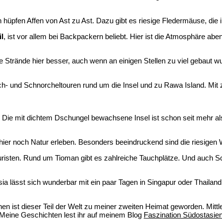
hüpfen Affen von Ast zu Ast. Dazu gibt es riesige Fledermäuse, d
l
, ist vor allem bei Backpackern beliebt. Hier ist die Atmosphäre a
die Strände hier besser, auch wenn an einigen Stellen zu viel gebaut 
- und Schnorcheltouren rund um die Insel und zu Rawa Island. Mit zie
an. Die mit dichtem Dschungel bewachsene Insel ist schon seit mehr
hr hier noch Natur erleben. Besonders beeindruckend sind die riesigen
uristen. Rund um Tioman gibt es zahlreiche Tauchplätze. Und auch S
ia lässt sich wunderbar mit ein paar Tagen in Singapur oder Thailan
hen ist dieser Teil der Welt zu meiner zweiten Heimat geworden. Mit
. Meine Geschichten lest ihr auf meinem Blog
Faszination Südostasie