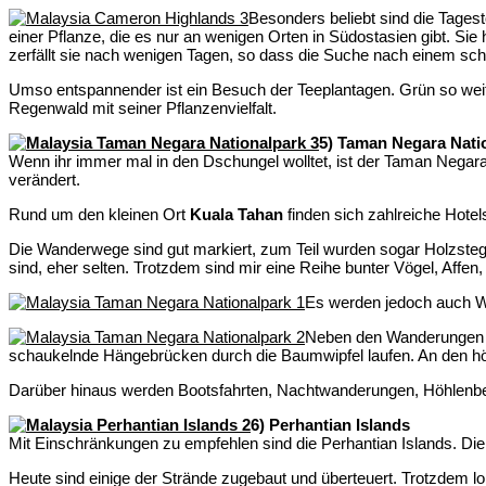
Besonders beliebt sind die Tages
einer Pflanze, die es nur an wenigen Orten in Südostasien gibt. Sie 
zerfällt sie nach wenigen Tagen, so dass die Suche nach einem sc
Umso entspannender ist ein Besuch der Teeplantagen. Grün so weit d
Regenwald mit seiner Pflanzenvielfalt.
5) Taman Negara Nati
Wenn ihr immer mal in den Dschungel wolltet, ist der Taman Negara N
verändert.
Rund um den kleinen Ort
Kuala Tahan
finden sich zahlreiche Hotels
Die Wanderwege sind gut markiert, zum Teil wurden sogar Holzstege
sind, eher selten. Trotzdem sind mir eine Reihe bunter Vögel, Affe
Es werden jedoch auch Wan
Neben den Wanderungen 
schaukelnde Hängebrücken durch die Baumwipfel laufen. An den hö
Darüber hinaus werden Bootsfahrten, Nachtwanderungen, Höhlenbes
6) Perhantian Islands
Mit Einschränkungen zu empfehlen sind die Perhantian Islands. Die 
Heute sind einige der Strände zugebaut und überteuert. Trotzdem 