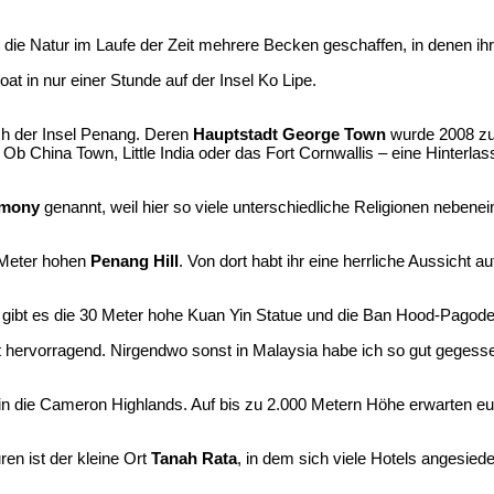
at die Natur im Laufe der Zeit mehrere Becken geschaffen, in denen 
at in nur einer Stunde auf der Insel Ko Lipe.
ch der Insel Penang. Deren
Hauptstadt George Town
wurde 2008 zum
. Ob China Town, Little India oder das Fort Cornwallis – eine Hinterl
rmony
genannt, weil hier so viele unterschiedliche Religionen nebene
 Meter hohen
Penang Hill
. Von dort habt ihr eine herrliche Aussich
t gibt es die 30 Meter hohe Kuan Yin Statue und die Ban Hood-Pagod
t hervorragend. Nirgendwo sonst in Malaysia habe ich so gut gegess
 in die Cameron Highlands. Auf bis zu 2.000 Metern Höhe erwarten e
en ist der kleine Ort
Tanah Rata
, in dem sich viele Hotels angesie