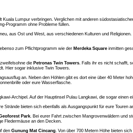
t Kuala Lumpur verbringen. Verglichen mit anderen südostasiatischen
eing-Programm ohne Probleme füllen.
d neu, aus Ost und West, aus verschiedenen Kulturen und Religionen.
t ebenso zum Pflichtprogramm wie der
Merdeka Square
inmitten ges
 zweifelsohne die
Petronas Twin Towers
. Falls ihr es nicht schafft
tadt. Hier sogar inklusive Twin Towers.
gsausflug an. Neben den Höhlen gibt es dort eine über 40 Meter hohe
Sonnenbrille oder eure Wasserflasche.
kawi-Archipel. Auf der Hauptinsel Pulau Langkawi, die sogar einen eig
ere Strände bieten sich ebenfalls als Ausgangspunkt für eure Touren a
Geoforest Park
. Bei eurer Fahrt zwischen Mangrovenwäldern und ste
ige Fledermäuse an den Decken.
f den
Gunung Mat Cincang
. Von über 700 Metern Höhe bieten sich