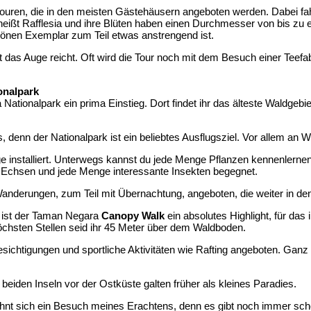
touren, die in den meisten Gästehäusern angeboten werden. Dabei fahr
heißt Rafflesia und ihre Blüten haben einen Durchmesser von bis zu ei
hönen Exemplar zum Teil etwas anstrengend ist.
as Auge reicht. Oft wird die Tour noch mit dem Besuch einer Teefabri
onalpark
ationalpark ein prima Einstieg. Dort findet ihr das älteste Waldgebie
, denn der Nationalpark ist ein beliebtes Ausflugsziel. Vor allem an 
 installiert. Unterwegs kannst du jede Menge Pflanzen kennenlernen.
n, Echsen und jede Menge interessante Insekten begegnet.
derungen, zum Teil mit Übernachtung, angeboten, die weiter in den Pa
ist der Taman Negara
Canopy Walk
ein absolutes Highlight, für das 
chsten Stellen seid ihr 45 Meter über dem Waldboden.
ichtigungen und sportliche Aktivitäten wie Rafting angeboten. Gan
beiden Inseln vor der Ostküste galten früher als kleines Paradies.
lohnt sich ein Besuch meines Erachtens, denn es gibt noch immer sc