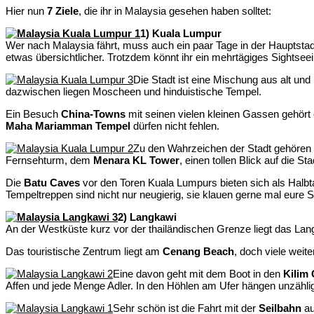
Hier nun
7 Ziele
, die ihr in Malaysia gesehen haben solltet:
1) Kuala Lumpur
Wer nach Malaysia fährt, muss auch ein paar Tage in der Hauptstad
etwas übersichtlicher. Trotzdem könnt ihr ein mehrtägiges Sightse
Die Stadt ist eine Mischung aus alt un
dazwischen liegen Moscheen und hinduistische Tempel.
Ein Besuch
China-Towns
mit seinen vielen kleinen Gassen gehör
Maha Mariamman Tempel
dürfen nicht fehlen.
Zu den Wahrzeichen der Stadt gehören
Fernsehturm, dem
Menara KL Tower
, einen tollen Blick auf die S
Die
Batu Caves
vor den Toren Kuala Lumpurs bieten sich als Halbta
Tempeltreppen sind nicht nur neugierig, sie klauen gerne mal eure 
2) Langkawi
An der Westküste kurz vor der thailändischen Grenze liegt das Lang
Das touristische Zentrum liegt am
Cenang Beach
, doch viele weit
Eine davon geht mit dem Boot in den
Kilim 
Affen und jede Menge Adler. In den Höhlen am Ufer hängen unzähl
Sehr schön ist die Fahrt mit der
Seilbahn
au