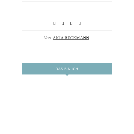
Von
ANJA BECKMANN
DAS BIN ICH
Hi! Ich bin Anja Beckmann, eine
Reisebloggerin aus NRW. Nach einem Jahr
Weltreise habe ich 2012 mein Reiseblog
Travel on Toast gegründet, das steht für
Reisen und Essen. Mit Mann, Hund und
Katze lebe ich bei Düsseldorf. Auf diesem
Blog teile ich Inspiration und Tipps für
Städtetrips, Strandurlaub, Urlaub mit Hund