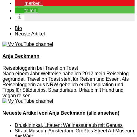
merken
teilen
The
Bio
following
Neuste Artikel
two
tabs
change
content
Anja Beckmann
below.
Reisebloggerin
bei
Travel on Toast
Nach einem Jahr Weltreise habe ich 2012 mein Reiseblog
gegründet. Travel on Toast steht für Reisen und Essen. Als
Reisebloggerin aus NRW gebe ich euch Inspiration und
Tipps für Städtetrips, Strandurlaub, Urlaub mit Hund und
vegan reisen.
Neueste Artikel von Anja Beckmann
(
alle ansehen
)
Druskininkai, Litauen: Wellnessurlaub mit Genuss
Straat Museum Amsterdam: Größtes Street Art Museum
der Welt