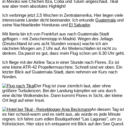
in Mexiko wie Chichen Itza, Coba und Tulum angeschaut. Tikal
war aber mein absolutes Highlight!
Ich verbringe jetzt 2,5 Wochen in Zentralamerika. Hier liegen viele
interessante Länder dicht beeinander. Ich erkunde
Guatemala
und
seine Nachbarländer Honduras und
El Salvador
.
Mit Iberia bin ich von Frankfurt aus nach Guatemala-Stadt
geflogen – mit Zwischenstopp in Madrid. Wegen des Jetlags
(Deutschland ist uns acht Stunden voraus) wache ich am
nächsten Morgen um 2 Uhr auf. An Weiterschlafen ist nicht zu
denken. Da passt es gut, dass mein Flug schon um 6.30 Uhr geht.
Ich fliege mit der Airline Taca in einer Stunde nach Flores. Es ist
eine kleine ATR-42 Propellermaschine. Schnell sind wir oben. Ein
letzter Blick auf Guatemala-Stadt, dann nehmen wir Kurs nach
Norden.
Der Flug ist zwar ziemlich laut, aber ohne
größere Turbulenzen. Bei der Landung kämpfen wir uns durch
eine dichte Wolkendecke. Dann kommt Flores in Sicht, der kleine
Ort liegt auf einer Insel.
An diesem Tag ist
es hier schwül-warm und es sieht aus, als würde es jede Minute
regnen. Ich fahre zum edlen Boutiquehotel “Las Lagunas”, um zu
frühstücken. Hier sitze ich entspannt mit Blick auf den See Quexil.