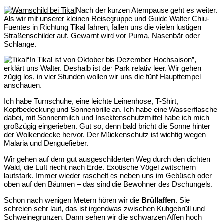
Nach der kurzen Atempause geht es weiter.
Als wir mit unserer kleinen Reisegruppe und Guide Walter Chiu-
Fuentes in Richtung Tikal fahren, fallen uns die vielen lustigen
Straßenschilder auf. Gewarnt wird vor Puma, Nasenbär oder
Schlange.
“In Tikal ist von Oktober bis Dezember Hochsaison”,
erklärt uns Walter. Deshalb ist der Park relativ leer. Wir gehen
zügig los, in vier Stunden wollen wir uns die fünf Haupttempel
anschauen.
Ich habe Turnschuhe, eine leichte Leinenhose, T-Shirt,
Kopfbedeckung und Sonnenbrille an. Ich habe eine Wasserflasche
dabei, mit Sonnenmilch und Insektenschutzmittel habe ich mich
großzügig eingerieben. Gut so, denn bald bricht die Sonne hinter
der Wolkendecke hervor. Der Mückenschutz ist wichtig wegen
Malaria und Denguefieber.
Wir gehen auf dem gut ausgeschilderten Weg durch den dichten
Wald, die Luft riecht nach Erde. Exotische Vögel zwitschern
lautstark. Immer wieder raschelt es neben uns im Gebüsch oder
oben auf den Bäumen – das sind die Bewohner des Dschungels.
Schon nach wenigen Metern hören wir die
Brüllaffen
. Sie
schreien sehr laut, das ist irgendwas zwischen Kuhgebrüll und
Schweinegrunzen. Dann sehen wir die schwarzen Affen hoch