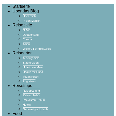
Startseite
Über das Blog
Über mich
In den Medien
Reiseziele
NRW
Deutschland
Europa
Asien
Weitere Fernreiseziele
Reisearten
Ausflugsziele
Städtereisen
Urlaub am Meer
Urlaub mit Hund
Vegan reisen
Zugreisen
Reisetipps
Reiseplanung
Reisezubehör
Packlisten Urlaub
Hotels
Geheimtipps Urlaub
Food