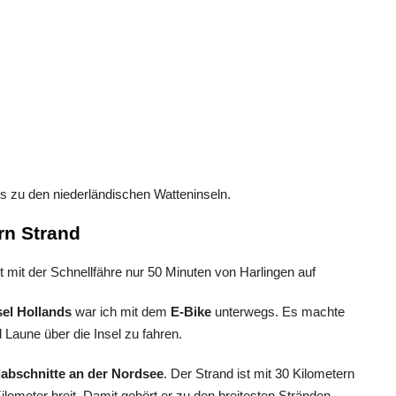
fos zu den niederländischen Watteninseln.
rn Strand
gt mit der Schnellfähre nur 50 Minuten von Harlingen auf
sel Hollands
war ich mit dem
E-Bike
unterwegs. Es machte
 Laune über die Insel zu fahren.
abschnitte an der Nordsee
. Der Strand ist mit 30 Kilometern
ilometer breit. Damit gehört er zu den breitesten Stränden