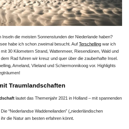
en Inseln die meisten Sonnenstunden der Niederlande haben?
ordsee habe ich schon zweimal besucht. Auf
Terschelling
war ich
mit 30 Kilometern Strand, Wattenmeer, Riesendünen, Wald und
t dem Rad fuhren wir kreuz und quer über die zauberhafte Insel.
ellin
g
, Ameland, Vlieland und Schiermonnikoog vor. Highlights
Wegträumen!
mit Traumlandschaften
dschaft
lautet das Themenjahr 2021 in Holland – mit spannenden
 Die “Nederlandse Waddeneilanden” („niederländischen
ihr die Natur am besten erfahren könnt.