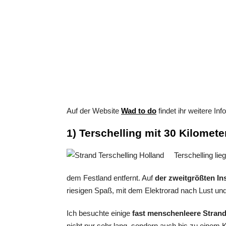
Auf der Website
Wad to do
findet ihr weitere In
1) Terschelling mit 30 Kilomete
Terschelling lie
dem Festland entfernt. Auf
der zweitgrößten In
riesigen Spaß, mit dem Elektrorad nach Lust und
Ich besuchte einige
fast menschenleere Strand
nicht nur sehr lang, sondern auch bis zu einem K