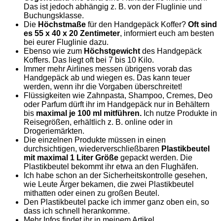
Das ist jedoch abhängig z. B. von der Fluglinie und
Buchungsklasse.
Die
Höchstmaße
für den Handgepäck Koffer?
Oft sind
es 55 x 40 x 20 Zentimeter
, informiert euch am besten
bei eurer Fluglinie dazu.
Ebenso wie zum
Höchstgewicht
des Handgepäck
Koffers. Das liegt oft bei 7 bis 10 Kilo.
Immer mehr Airlines messen übrigens vorab das
Handgepäck ab und wiegen es. Das kann teuer
werden, wenn ihr die Vorgaben überschreitet!
Flüssigkeiten wie Zahnpasta, Shampoo, Cremes, Deo
oder Parfum dürft ihr im Handgepäck nur in Behältern
bis
maximal je 100 ml mitführen.
Ich nutze Produkte in
Reisegrößen, erhältlich z. B. online oder in
Drogeriemärkten.
Die einzelnen Produkte müssen in einen
durchsichtigen, wiederverschließbaren
Plastikbeutel
mit maximal 1 Liter Größe
gepackt werden. Die
Plastikbeutel bekommt ihr etwa an den Flughäfen.
Ich habe schon an der Sicherheitskontrolle gesehen,
wie Leute Ärger bekamen, die zwei Plastikbeutel
mithatten oder einen zu großen Beutel.
Den Plastikbeutel packe ich immer ganz oben ein, so
dass ich schnell herankomme.
Mehr Infos findet ihr in meinem Artikel