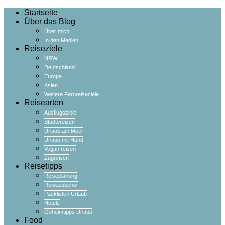
Startseite
Über das Blog
Über mich
In den Medien
Reiseziele
NRW
Deutschland
Europa
Asien
Weitere Fernreiseziele
Reisearten
Ausflugsziele
Städtereisen
Urlaub am Meer
Urlaub mit Hund
Vegan reisen
Zugreisen
Reisetipps
Reiseplanung
Reisezubehör
Packlisten Urlaub
Hotels
Geheimtipps Urlaub
Food