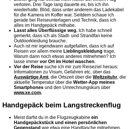
verloren. Drei Tage lang dauerte es, bis ich ihn
wiederhatte. Blöd, dass unter anderem das Ladekabel
für die Kamera im Koffer war. Seitdem schaue ich
gerade bei Reiseunterlagen und Technik, dass ich
alles im Handgepäck mithabe.
Lasst alles Überflüssige weg.
Ich habe schnell
gemerkt, dass ich als Stadt- und Strandfan keine
Outdoorkleidung brauche.
Auch ist mir irgendwann aufgefallen, dass ich auf
Reisen vor allem meine
Lieblingskleidung
trage.
Warum dann noch etwas anderes mitnehmen? Ich
lasse immer
vor Ort im Hotel waschen
.
Vor der Reise
suche ich mir zum Reiseziel heraus:
Informationen zu Visum, Gefahren etc. über das
Auswärtige Amt
, die Ortszeit über die
Weltzeituhr
, die
aktuelle Temperatur über die
Wetter-App meines
Smartphones
und den Umrechnungskurs über
www.xe.com
.
Handgepäck beim Langstreckenflug
Meist darfst du in die Flugzeugkabine
ein
Handgepäckstück und einen persönlichen
Gegenstand
wie etwa eine Handtasche mitnehmen.