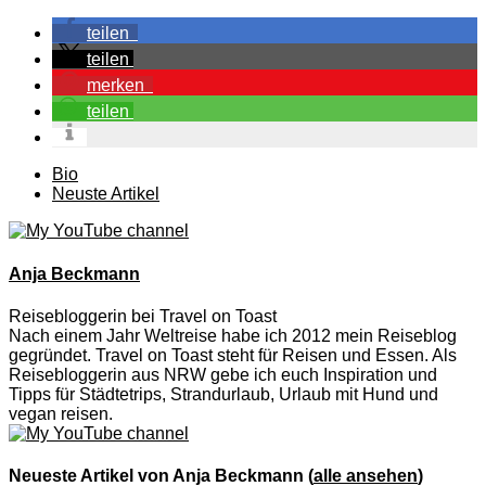
teilen
teilen
merken
teilen
The
Bio
following
Neuste Artikel
two
tabs
change
content
Anja Beckmann
below.
Reisebloggerin
bei
Travel on Toast
Nach einem Jahr Weltreise habe ich 2012 mein Reiseblog
gegründet. Travel on Toast steht für Reisen und Essen. Als
Reisebloggerin aus NRW gebe ich euch Inspiration und
Tipps für Städtetrips, Strandurlaub, Urlaub mit Hund und
vegan reisen.
Neueste Artikel von Anja Beckmann
(
alle ansehen
)