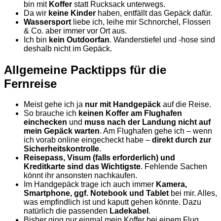
bin mit
Koffer
statt Rucksack unterwegs.
Da wir
keine Kinder
haben, entfällt das Gepäck dafür.
Wassersport
liebe ich, leihe mir Schnorchel, Flossen
& Co. aber immer vor Ort aus.
Ich bin
kein Outdoorfan
. Wanderstiefel und -hose sind
deshalb nicht im Gepäck.
Allgemeine Packtipps für die
Fernreise
Meist gehe ich ja
nur mit Handgepäck
auf die Reise.
So brauche ich
keinen Koffer am Flughafen
einchecken
und
muss nach der Landung nicht auf
mein Gepäck warten
. Am Flughafen gehe ich – wenn
ich vorab online eingecheckt habe –
direkt durch zur
Sicherheitskontrolle
.
Reisepass, Visum (falls erforderlich) und
Kreditkarte sind das Wichtigste
. Fehlende Sachen
könnt ihr ansonsten nachkaufen.
Im Handgepäck trage ich auch immer
Kamera,
Smartphone, ggf. Notebook und Tablet
bei mir. Alles,
was empfindlich ist und kaputt gehen könnte. Dazu
natürlich die passenden
Ladekabel
.
Bisher ging nur einmal mein Koffer bei einem Flug