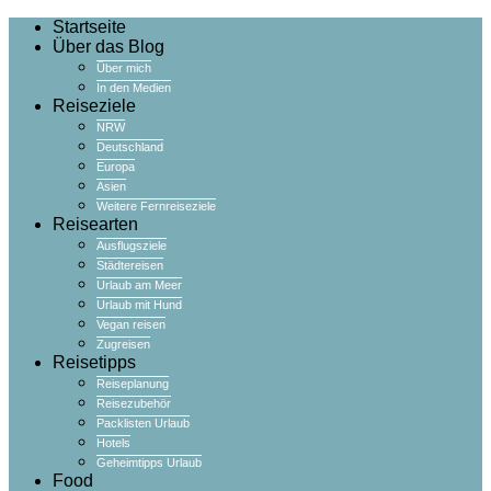
Startseite
Über das Blog
Über mich
In den Medien
Reiseziele
NRW
Deutschland
Europa
Asien
Weitere Fernreiseziele
Reisearten
Ausflugsziele
Städtereisen
Urlaub am Meer
Urlaub mit Hund
Vegan reisen
Zugreisen
Reisetipps
Reiseplanung
Reisezubehör
Packlisten Urlaub
Hotels
Geheimtipps Urlaub
Food